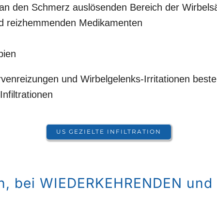
 an den Schmerz auslösenden Bereich der Wirbels
 und reizhemmenden Medikamenten
pien
nreizungen und Wirbelgelenks-Irritationen besteh
nfiltrationen
US GEZIELTE INFILTRATION
n, bei WIEDERKEHRENDEN un